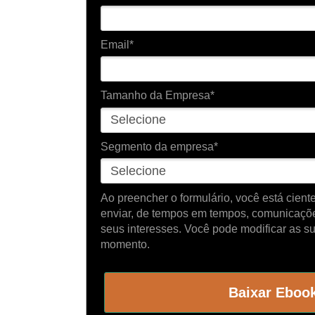
Email*
Tamanho da Empresa*
Segmento da empresa*
Ao preencher o formulário, você está cien
enviar, de tempos em tempos, comunicaçõ
seus interesses. Você pode modificar as s
momento.
Baixar Ebook