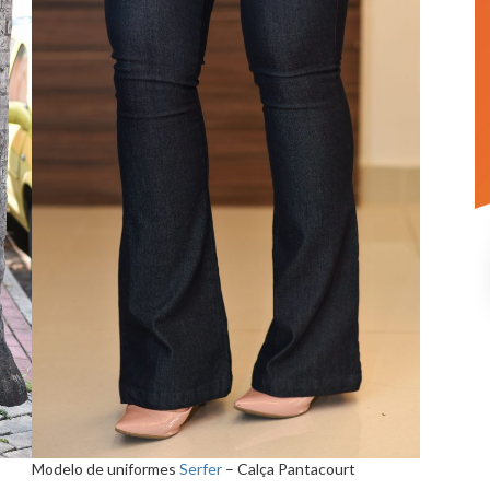
Modelo de uniformes
Serfer
– Calça Pantacourt