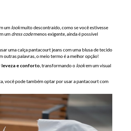
com um
look
muito descontraído, como se você estivesse
com um
dress code
menos exigente, ainda é possível
sar uma calça pantacourt jeans com uma blusa de tecido
m outras palavras, o meio termo é a melhor opção!
r
leveza e conforto
, transformando o
look
em um visual
nta, você pode também optar por usar a pantacourt com