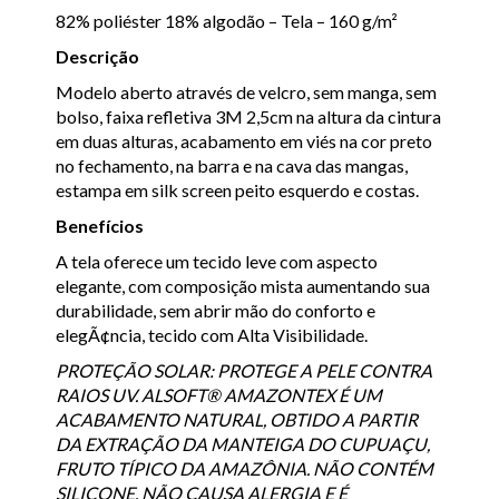
82% poliéster 18% algodão – Tela – 160 g/m²
Descrição
Modelo aberto através de velcro, sem manga, sem
bolso, faixa refletiva 3M 2,5cm na altura da cintura
em duas alturas, acabamento em viés na cor preto
no fechamento, na barra e na cava das mangas,
estampa em silk screen peito esquerdo e costas.
Benefícios
A tela oferece um tecido leve com aspecto
elegante, com composição mista aumentando sua
durabilidade, sem abrir mão do conforto e
elegÃ¢ncia, tecido com Alta Visibilidade.
PROTEÇÃO SOLAR: PROTEGE A PELE CONTRA
RAIOS UV. ALSOFT® AMAZONTEX É UM
ACABAMENTO NATURAL, OBTIDO A PARTIR
DA EXTRAÇÃO DA MANTEIGA DO CUPUAÇU,
FRUTO TÍPICO DA AMAZÔNIA. NÃO CONTÉM
SILICONE, NÃO CAUSA ALERGIA E É